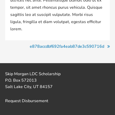
ultrices nec ante. Pellentesque blandit odio ut ex
tempor, sit amet rhoncus purus vehicula. Quisque
sagittis leo at suscipit vulputate. Morbi risus
ligula, fringilla et diam volutpat, egestas efficitur
lorem.
Post
e878accdbf692fa4eab87de3c590716d
navigation
Skip Morgan LDC Scholarship
P.O. Box 572013
Salt Lake City, UT 84157
Request Disbursement